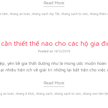
Read More
ên tâm
,
nhang an toàn
,
nhang sạch dịp Tết
,
nhang sạch từ sen
,
nhang thiên 
cần thiết thế nào cho các hộ gia đìn
Posted on
19/12/2019
iệp, yên bề gia thất dường như là mong ước muốn hoàn t
 nhiều tiện ích về giải trí những lại bất tiện cho việc
Read More
g an toàn
,
nhang ít khói
,
nhang sạch
,
nhang sạch từ sen
,
nhang sen liên t