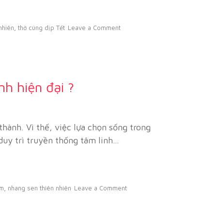
nhiên
,
thờ cúng dịp Tết
Leave a Comment
h hiện đại ?
hành. Vì thế, việc lựa chọn sống trong
 duy trì truyền thống tâm linh…
âm
,
nhang sen thiên nhiên
Leave a Comment