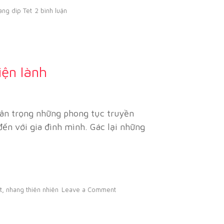
ang dip Tet
2 bình luận
iện lành
rân trọng những phong tục truyền
n với gia đình mình. Gác lại những
t
,
nhang thiên nhiên
Leave a Comment