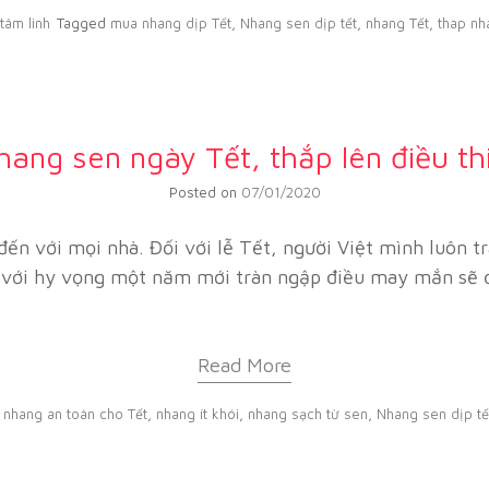
tâm linh
Tagged
mua nhang dịp Tết
,
Nhang sen dịp tết
,
nhang Tết
,
thap nh
ang sen ngày Tết, thắp lên điều th
Posted on
07/01/2020
ến với mọi nhà. Đối với lễ Tết, người Việt mình luôn t
với hy vọng một năm mới tràn ngập điều may mắn sẽ đế
Read More
d
nhang an toàn cho Tết
,
nhang ít khói
,
nhang sạch từ sen
,
Nhang sen dịp tế