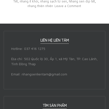
Tết
,
nhang ít khói
,
nhang sạch từ sen
,
Nhang sen dịp tết
,
nhang thiên nhiên
Leave a Comment
LIÊN HỆ LIÊN TÂM
Hotline: 037 416 1275
Địa chỉ: 502 Quốc lộ 30, Ấp 1, xã Mỹ Tân, TP. Cao Lãnh,
Tỉnh Đồng Tháp
Email: nhangsenlientam@gmail.com
TÌM SẢN PHẨM