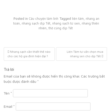
Posted in
Câu chuyện tâm linh
Tagged
liên tâm
,
nhang an
toàn
,
nhang sạch dịp Tết
,
nhang sạch từ sen
,
nhang thiên
nhiên
,
thờ cúng dịp Tết
Nhang sạch cần thiết thế nào
Liên Tâm tư vấn chọn mua
cho các hộ gia đình hiện đại ?
nhang sen cho dịp Tết
Trả lời
Email của bạn sẽ không được hiển thị công khai.
Các trường bắt
buộc được đánh dấu
*
Tên
*
Email
*