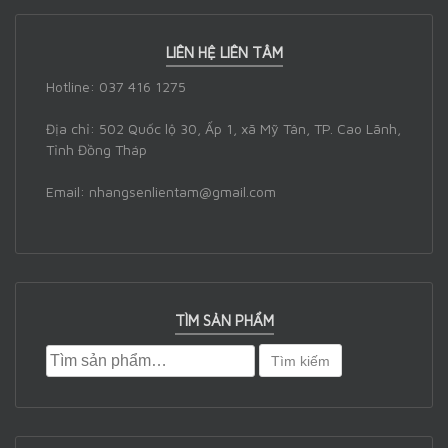
LIÊN HỆ LIÊN TÂM
Hotline: 037 416 1275
Địa chỉ: 502 Quốc lộ 30, Ấp 1, xã Mỹ Tân, TP. Cao Lãnh,
Tỉnh Đồng Tháp
Email: nhangsenlientam@gmail.com
TÌM SẢN PHẨM
Tìm kiếm