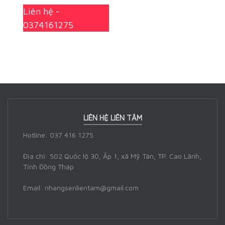
5 sao
Liên hệ -
0374161275
LIÊN HỆ LIÊN TÂM
Hotline: 037 416 1275
Địa chỉ: 502 Quốc lộ 30, Ấp 1, xã Mỹ Tân, TP. Cao Lãnh,
Tỉnh Đồng Tháp
Email: nhangsenlientam@gmail.com