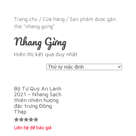
Trang chủ
/
Cửa hàng
/ Sản phẩm được gắn
thẻ “nhang gừng”
Nhang Gừng
Hiển thị kết quả duy nhất
Bộ Tứ Quý An Lành
2021 – Nhang Sạch
thiên nhiên hương
đặc trưng Đồng
Tháp
Được xếp
Liên hệ để báo giá
hạng
5.00